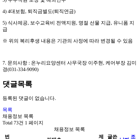
4) 4
대보험
,
퇴직금별도
(
퇴직연금
)
5)
식사제공
,
보수교육비 전액지원
,
명절 선물 지급
,
유니폼 지
급
※
위의 복리후생 내용은 기관의 사정에 따라 변경될 수 있음
7.
문의사항
:
온누리요양센터 사무국장 이주현
,
케어부장 김미
경
(031-334-9090)
댓글목록
등록된 댓글이 없습니다.
목록
채용정보 목록
Total 73건
1 페이지
채용정보 목록
번
제
글쓴
조