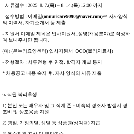
-
서류접수
: 2025. 8. 7.(
목
) ~ 8. 14.(
목
) 12:00
까지
-
접수방법
:
이메일
(onnuricare9090@naver.com)
로 자사양식
의 이력서
,
자기소개서 등 제출
-
지원서 이메일 제목은 입사지원서
_
성명
(
채용분야
)
로 작성하
여 보내주시면 됩니다
.
(
예
) (
온누리요양센터
)
입사지원서
_OOO(
물리치료사
)
-
전형절차
:
서류전형 후 면접
,
합격자 개별 통지
*
채용공고 내용 숙지 후
,
자사 양식의 서류 제출
6.
직원 복리후생
1)
본인 또는 배우자 및 그 직계 존
・
비속
의 경조사 발생시 경
조비 및 상조용품 지원
2)
명절
,
가정의달
,
생일 등 상품권
(
상여금
)
지급
3)
우수직원 포상 및 해외연수