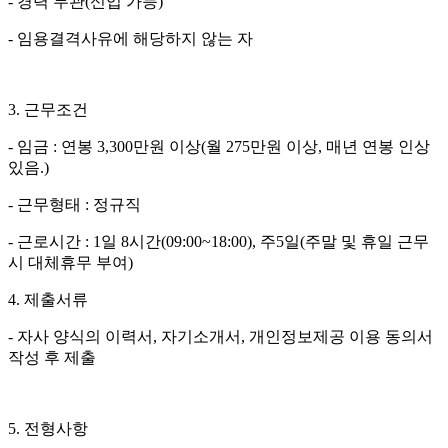
-
경력 무관
(
신입 가능
)
-
임용결격사유에 해당하지 않는 자
3.
근무조건
-
임금
:
연봉
3,300
만원 이상
(
월
275
만원 이상, 매년 연봉 인상
있음.
)
-
근무형태
:
정규직
-
근로시간
: 1
일
8
시간
(09:00~18:00),
주
5
일
(
주말 및 휴일 근무
시 대체휴무 부여
)
4.
제출서류
-
자사 양식의 이력서
,
자기소개서
,
개인정보제공 이용 동의서
작성 후 제출
5.
전형사항