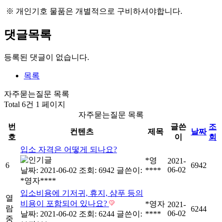
※ 개인기호 물품은 개별적으로 구비하셔야합니다.
댓글목록
등록된 댓글이 없습니다.
목록
자주묻는질문 목록
Total 6건
1 페이지
자주묻는질문 목록
번
글쓴
조
컨텐츠
제목
날짜
호
이
회
입소 자격은 어떻게 되나요?
*영
2021-
6
6942
06-02
날짜: 2021-06-02
조회: 6942
글쓴이:
****
*영자****
입소비용에 기저귀, 휴지, 샴푸 등의
열
비용이 포함되어 있나요?
*영자
2021-
람
6244
06-02
날짜: 2021-06-02
조회: 6244
글쓴이:
****
중