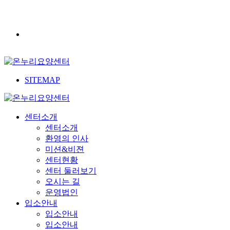
SITEMAP
센터소개
센터소개
환영의 인사
미션&비젼
센터현황
센터 둘러보기
오시는 길
운영법인
입소안내
입소안내
입소안내